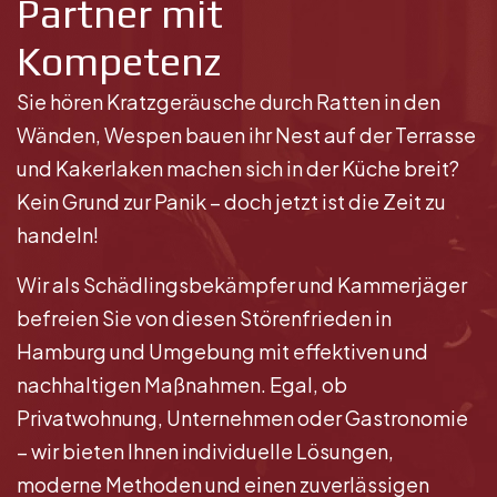
Partner mit
Kompetenz
Sie hören Kratzgeräusche durch Ratten in den
Wänden, Wespen bauen ihr Nest auf der Terrasse
und Kakerlaken machen sich in der Küche breit?
Kein Grund zur Panik – doch jetzt ist die Zeit zu
handeln!
Wir als Schädlingsbekämpfer und Kammerjäger
befreien Sie von diesen Störenfrieden in
Hamburg und Umgebung mit effektiven und
nachhaltigen Maßnahmen. Egal, ob
Privatwohnung, Unternehmen oder Gastronomie
– wir bieten Ihnen individuelle Lösungen,
moderne Methoden und einen zuverlässigen