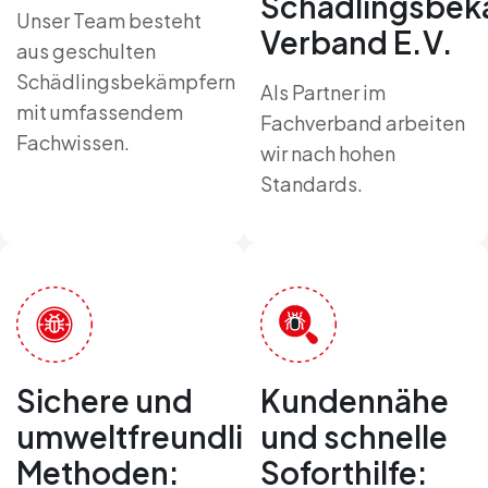
Schädlingsbek
Unser Team besteht
Verband E.V.
aus geschulten
Schädlingsbekämpfern
Als Partner im
mit umfassendem
Fachverband arbeiten
Fachwissen.
wir nach hohen
Standards.
Sichere und
Kundennähe
umweltfreundliche
und schnelle
Methoden:
Soforthilfe: