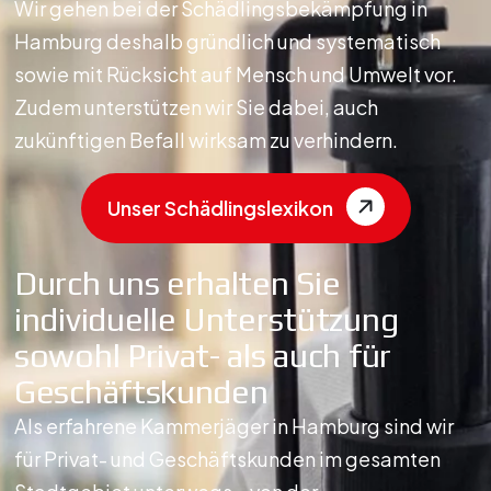
Wir gehen bei der Schädlingsbekämpfung in
Hamburg deshalb gründlich und systematisch
sowie mit Rücksicht auf Mensch und Umwelt vor.
Zudem unterstützen wir Sie dabei, auch
zukünftigen Befall wirksam zu verhindern.
Unser Schädlingslexikon
Durch uns erhalten Sie
individuelle Unterstützung
sowohl Privat- als auch für
Geschäftskunden
Als erfahrene Kammerjäger in Hamburg sind wir
für Privat- und Geschäftskunden im gesamten