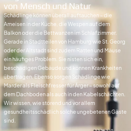
von Mensch und Natur
Schädlinge können überall auftauchen – die
Ameisen in der Küche, die Wespen auf dem
Balkon oder die Bettwanzen im Schlafzimmer.
Gerade in Stadtteilen von Hamburg wie St. Georg
oder der Altstadt sind zudem Ratten und Mäuse
ein häufiges Problem. Sie nisten sich ein,
beschädigen Gebäude und können Krankheiten
übertragen. Ebenso sorgen Schädlinge wie
Marder als Fleischfresser für Ärger – sowohl auf
dem Dachboden als auch in den Kabelschächten.
Wir wissen, wie störend und vor allem
gesundheitsschädlich solche ungebetenen Gäste
sind.