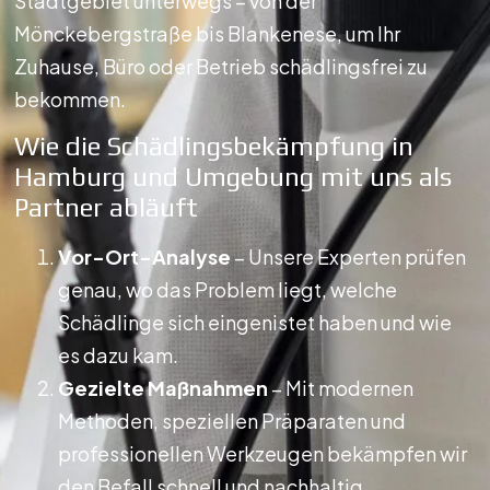
Stadtgebiet unterwegs – von der
Mönckebergstraße bis Blankenese, um Ihr
Zuhause, Büro oder Betrieb schädlingsfrei zu
bekommen.
Wie die Schädlingsbekämpfung in
Hamburg und Umgebung mit uns als
Partner abläuft
Vor-Ort-Analyse
– Unsere Experten prüfen
genau, wo das Problem liegt, welche
Schädlinge sich eingenistet haben und wie
es dazu kam.
Gezielte Maßnahmen
– Mit modernen
Methoden, speziellen Präparaten und
professionellen Werkzeugen bekämpfen wir
den Befall schnell und nachhaltig.