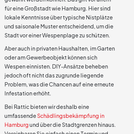
für eine Großstadt wie Hamburg. Hier sind
lokale Kenntnisse über typische Nistplätze
und saisonale Muster entscheidend, um die
Stadt vor einer Wespenplage zu schützen.
Aber auch in privaten Haushalten, im Garten
oder am Gewerbeobjekt können sich
Wespen einnisten. DIY-Ansätze beheben
jedoch oft nicht das zugrunde liegende
Problem, was die Chancen auf eine erneute
Infestation erhöht.
Bei Rattic bieten wir deshalb eine
umfassende
Schädlingsbekämpfung in
Hamburg
und über die Stadtgrenzen hinaus.
Vereinbaren Sie einfach einen Termin und