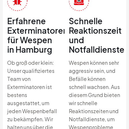
Erfahrene
Schnelle
Exterminatoren
Reaktionszeit
für Wespen
und
in Hamburg
Notfalldienste
Ob groß oder klein:
Wespen können sehr
Unser qualifiziertes
aggressiv sein, und
Team von
Befälle können
Exterminatoren ist
schnell wachsen. Aus
bestens
diesem Grund bieten
ausgestattet, um
wir schnelle
jeden Wespenbefall
Reaktionszeiten und
zu bekämpfen. Wir
Notfalldienste, um
halten uns über die
Wespenprobleme