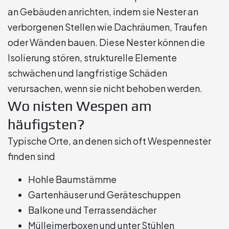
an Gebäuden anrichten, indem sie Nester an
verborgenen Stellen wie Dachräumen, Traufen
oder Wänden bauen. Diese Nester können die
Isolierung stören, strukturelle Elemente
schwächen und langfristige Schäden
verursachen, wenn sie nicht behoben werden.
Wo nisten Wespen am
häufigsten?
Typische Orte, an denen sich oft Wespennester
finden sind
Hohle Baumstämme
Gartenhäuser und Geräteschuppen
Balkone und Terrassendächer
Mülleimerboxen und unter Stühlen