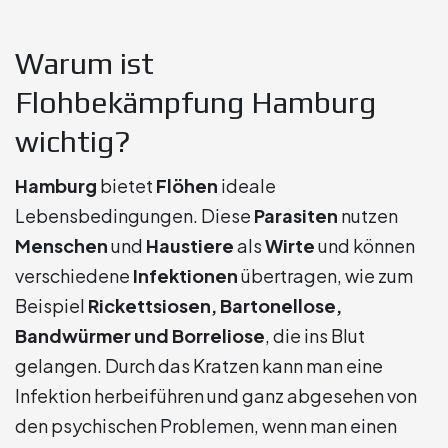
Warum ist
Flohbekämpfung Hamburg
wichtig?
Hamburg
bietet
Flöhen
ideale
Lebensbedingungen. Diese
Parasiten
nutzen
Menschen
und
Haustiere
als
Wirte
und können
verschiedene
Infektionen
übertragen, wie zum
Beispiel
Rickettsiosen, Bartonellose,
Bandwürmer und Borreliose
, die ins Blut
gelangen. Durch das Kratzen kann man eine
Infektion herbeiführen und ganz abgesehen von
den psychischen Problemen, wenn man einen