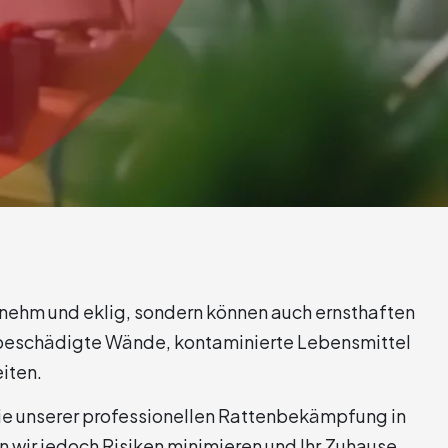
Startseite
»
Rattenbekämpfung Hamburg
enehm und eklig, sondern können auch ernsthaften
 beschädigte Wände, kontaminierte Lebensmittel
iten.
e unserer professionellen Rattenbekämpfung in
ir jedoch Risiken minimieren und Ihr Zuhause