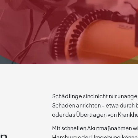
Schädlinge sind nicht nur unang
Schaden anrichten – etwa durch
g
oder das Übertragen von Krankhe
Mit schnellen Akutmaßnahmen wi
en
Hamburg oder Umgebung können w