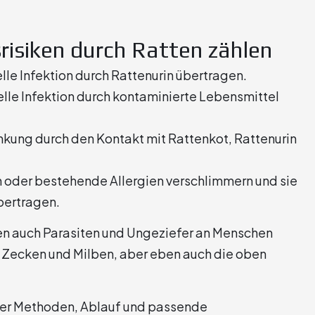
risiken durch Ratten zählen
lle Infektion durch Rattenurin übertragen.
elle Infektion durch kontaminierte Lebensmittel
ankung durch den Kontakt mit Rattenkot, Rattenurin
n oder bestehende Allergien verschlimmern und sie
bertragen.
ten auch Parasiten und Ungeziefer an Menschen
 Zecken und Milben, aber eben auch die oben
er Methoden, Ablauf und passende