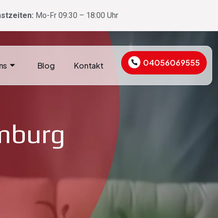
stzeiten:
Mo-Fr 09:30 – 18:00 Uhr
04056069555
ns
Blog
Kontakt
mburg