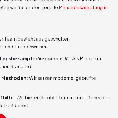
eten wir die professionelle
Mäusebekämpfung in
r Team besteht aus geschulten
assendem Fachwissen.
dlingsbekämpfer Verband e.V.:
Als Partner im
ohen Standards.
e Methoden:
Wir setzen moderne, geprüfte
thilfe:
Wir bieten flexible Termine und stehen bei
rzeit bereit.