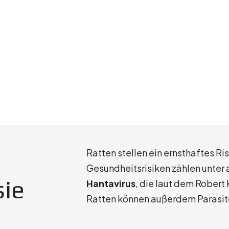
g
Ratten stellen ein ernsthaftes Ri
Gesundheitsrisiken zählen unter
ie
Hantavirus
, die laut dem Robert
Ratten können außerdem Parasite