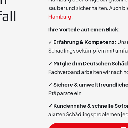
sauber und sicher halten. Auch bi
all
Hamburg
.
Ihre Vorteile auf einen Blick:
✓
Erfahrung & Kompetenz:
Unse
Schädlingsbekämpfern mit umf
✓
Mitglied im Deutschen Schä
Fachverband arbeiten wir nach h
✓
Sichere & umweltfreundlich
Präparate ein.
✓ Kundennähe & schnelle Sofor
akuten Schädlingsproblemen jede