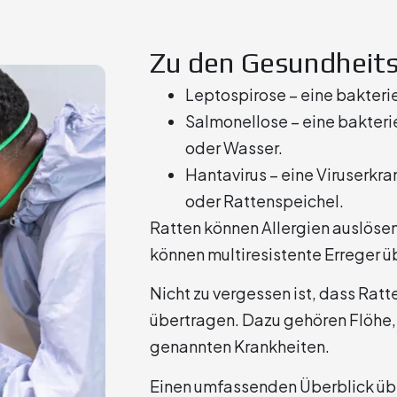
Zu den Gesundheits
Leptospirose – eine bakterie
Salmonellose – eine bakteri
oder Wasser.
Hantavirus – eine Viruserkr
oder Rattenspeichel.
Ratten können Allergien auslöse
können multiresistente Erreger ü
Nicht zu vergessen ist, dass Rat
übertragen. Dazu gehören Flöhe,
genannten Krankheiten.
Einen umfassenden Überblick üb