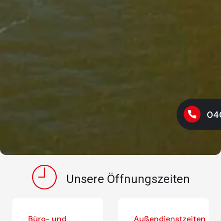
04
Unsere Öffnungszeiten
Büro- und
Außendienstzeiten