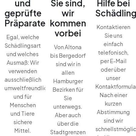
und
Sie sind,
Hilfe bei
geprüfte
wir
Schädling
Präparate
kommen
Kontaktieren
vorbei
Sie uns
Egal, welche
einfach
Schädlingsart
Von Altona
telefonisch,
und welches
bis Bergedorf
per E-Mail
Ausmaß: Wir
sind wir in
oder über
verwenden
allen
unser
ausschließlich
Hamburger
Kontaktformula
umweltfreundliche
Bezirken für
Nach einer
und für
Sie
kurzen
Menschen
unterwegs.
Abstimmung
und Tiere
Aber auch
sind wir
sichere
über die
schnellstmögli
Mittel.
Stadtgrenzen