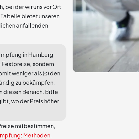
, bei der wir uns vor Ort
 Tabelle bietet unseren
lichen anfallenden
kämpfung in Hamburg
ne Festpreise, sondern
mit weniger als (≤) den
ständig zu bekämpfen.
in diesen Bereich. Bitte
bt, wo der Preis höher
Preise mitbestimmen,
mpfung: Methoden,