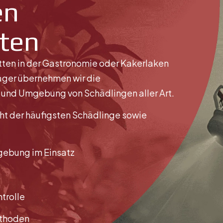
en
rten
Startse
ten in der Gastronomie oder Kakerlaken
äger übernehmen wir die
nd Umgebung von Schädlingen aller Art.
ht der häufigsten Schädlinge sowie
gebung im Einsatz
trolle
ethoden