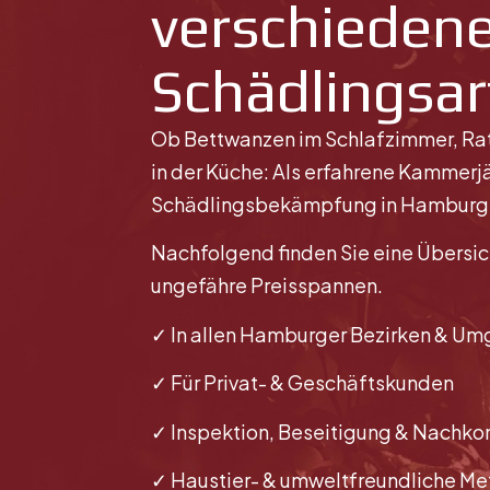
verschieden
Schädlingsa
Ob Bettwanzen im Schlafzimmer, Rat
in der Küche: Als erfahrene Kammerj
Schädlingsbekämpfung in Hamburg u
Nachfolgend finden Sie eine Übersic
ungefähre Preisspannen.
✓ In allen Hamburger Bezirken & Um
✓ Für Privat- & Geschäftskunden
✓ Inspektion, Beseitigung & Nachkon
✓ Haustier- & umweltfreundliche M