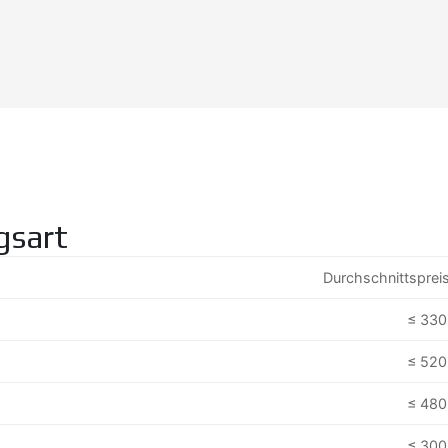
gsart
Durchschnittspreis
≤ 330
≤ 520
≤ 480
≤ 300