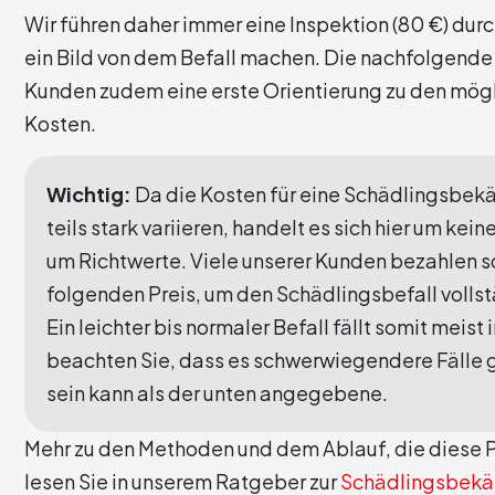
Wir führen daher immer eine Inspektion (80 €) durch
ein Bild von dem Befall machen. Die nachfolgende
Kunden zudem eine erste Orientierung zu den mög
Kosten.
Wichtig:
Da die Kosten für eine Schädlingsbe
teils stark variieren, handelt es sich hier um kei
um Richtwerte. Viele unserer Kunden bezahlen so
folgenden Preis, um den Schädlingsbefall voll
Ein leichter bis normaler Befall fällt somit meist 
beachten Sie, dass es schwerwiegendere Fälle gi
sein kann als der unten angegebene.
Mehr zu den Methoden und dem Ablauf, die diese 
lesen Sie in unserem Ratgeber zur
Schädlingsbekä