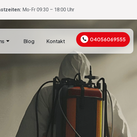
stzeiten:
Mo-Fr 09:30 – 18:00 Uhr
04056069555
ns
Blog
Kontakt